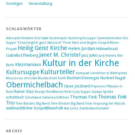
Sonstiges
Veranstaltung
SCHLAGWÖRTER
Advocado-Tomaten-Eier-Salat
Austernpilz
Austernpilzsuppe
Camenbertecken
Die
Suppe "Ursprünglich ganz klassisch"
From Stars and Angels
Gospel-Blues-
Heilig Geist Kirche
Helen Jordan
Hühnerbrust
Projekt
Janet M. Christel
Izabella Effenberg
Jazz
JuNo
Jurij Kravets
Kim
Kultur in der Kirche
Klezmaniaxx
Barth
Kulturteller
Kultursuppe
Kumquat
Lendchen in Blattspinat
Norbert Emminger
Norbert Nagel
Mousse au chocolat
Musikschule Fürth
Obermichelbach
Opas Jazzband
Peperoni
Pflaume in
Rainer Glas
Rum
Rezept
Rindfleisch-Red-Curry-Suppe
Scampi-Spieße
Thomas Fink
Thomas Fink
schottisch
Schottland
Sellerieschiffchen
Trio
Time Bandits Big Band
Time Bindiot Big Band
Vom Ursprung der Klassik
weihnachtlicher GospelBluesFolk
Yara Linss
Zwiebelkuchentaler
ARCHIV