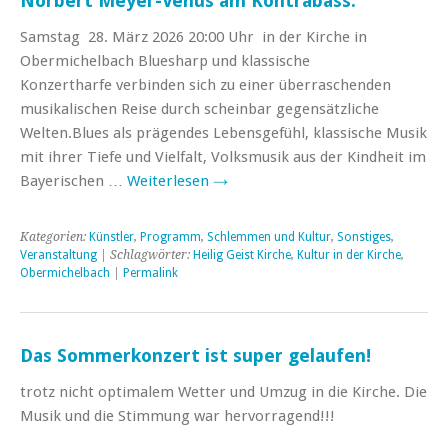
Norbert Meyer-Venus am Kontrabass.
Samstag 28. März 2026 20:00 Uhr in der Kirche in
Obermichelbach Bluesharp und klassische
Konzertharfe verbinden sich zu einer überraschenden
musikalischen Reise durch scheinbar gegensätzliche
Welten.Blues als prägendes Lebensgefühl, klassische Musik
mit ihrer Tiefe und Vielfalt, Volksmusik aus der Kindheit im
Bayerischen …
Weiterlesen
→
Kategorien:
Künstler
,
Programm
,
Schlemmen und Kultur
,
Sonstiges
,
Veranstaltung
| Schlagwörter:
Heilig Geist Kirche
,
Kultur in der Kirche
,
Obermichelbach
|
Permalink
Das Sommerkonzert ist super gelaufen!
trotz nicht optimalem Wetter und Umzug in die Kirche. Die
Musik und die Stimmung war hervorragend!!!