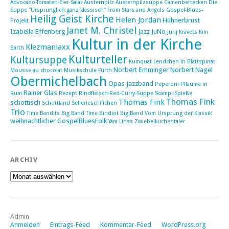
Advocado-Tomaten-Eier-Salat
Austernpilz
Austernpilzsuppe
Camenbertecken
Die
Suppe "Ursprünglich ganz klassisch"
From Stars and Angels
Gospel-Blues-
Heilig Geist Kirche
Helen Jordan
Hühnerbrust
Projekt
Janet M. Christel
Izabella Effenberg
Jazz
JuNo
Jurij Kravets
Kim
Kultur in der Kirche
Klezmaniaxx
Barth
Kulturteller
Kultursuppe
Kumquat
Lendchen in Blattspinat
Norbert Emminger
Norbert Nagel
Mousse au chocolat
Musikschule Fürth
Obermichelbach
Opas Jazzband
Peperoni
Pflaume in
Rainer Glas
Rum
Rezept
Rindfleisch-Red-Curry-Suppe
Scampi-Spieße
Thomas Fink
Thomas Fink
schottisch
Schottland
Sellerieschiffchen
Trio
Time Bandits Big Band
Time Bindiot Big Band
Vom Ursprung der Klassik
weihnachtlicher GospelBluesFolk
Yara Linss
Zwiebelkuchentaler
ARCHIV
Archiv
Admin
Anmelden
Eintrags-Feed
Kommentar-Feed
WordPress.org