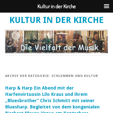
Kultur in der Kirche
KULTUR IN DER KIRCHE
ARCHIV DER KATEGORIE:
SCHLEMMEN UND KULTUR
Harp & Harp Ein Abend mit der
Harfenvirtuosin Lilo Kraus und ihrem
„Bluesbrother“ Chris Schmitt mit seiner
Bluesharp. Begleitet von dem kongenialen