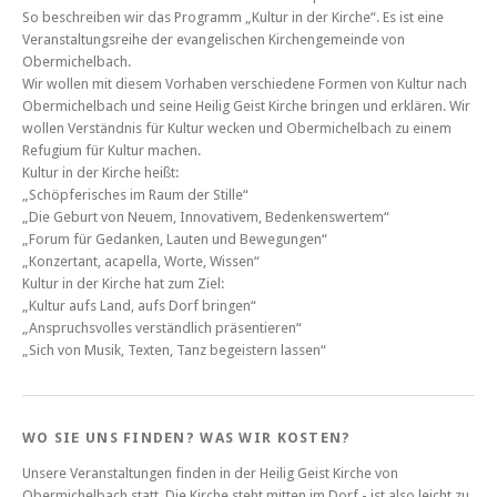
So beschreiben wir das Programm „Kultur in der Kirche“. Es ist eine
Veranstaltungsreihe der evangelischen Kirchengemeinde von
Obermichelbach.
Wir wollen mit diesem Vorhaben verschiedene Formen von Kultur nach
Obermichelbach und seine Heilig Geist Kirche bringen und erklären. Wir
wollen Verständnis für Kultur wecken und Obermichelbach zu einem
Refugium für Kultur machen.
Kultur in der Kirche heißt:
„Schöpferisches im Raum der Stille“
„Die Geburt von Neuem, Innovativem, Bedenkenswertem“
„Forum für Gedanken, Lauten und Bewegungen“
„Konzertant, acapella, Worte, Wissen“
Kultur in der Kirche hat zum Ziel:
„Kultur aufs Land, aufs Dorf bringen“
„Anspruchsvolles verständlich präsentieren“
„Sich von Musik, Texten, Tanz begeistern lassen“
WO SIE UNS FINDEN? WAS WIR KOSTEN?
Unsere Veranstaltungen finden in der Heilig Geist Kirche von
Obermichelbach statt. Die Kirche steht mitten im Dorf - ist also leicht zu