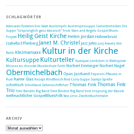
SCHLAGWÖRTER
Advocado-Tomaten-Eier-Salat
Austernpilz
Austernpilzsuppe
Camenbertecken
Die
Suppe "Ursprünglich ganz klassisch"
From Stars and Angels
Gospel-Blues-
Heilig Geist Kirche
Helen Jordan
Hühnerbrust
Projekt
Janet M. Christel
Izabella Effenberg
Jazz
JuNo
Jurij Kravets
Kim
Kultur in der Kirche
Klezmaniaxx
Barth
Kulturteller
Kultursuppe
Kumquat
Lendchen in Blattspinat
Norbert Emminger
Norbert Nagel
Mousse au chocolat
Musikschule Fürth
Obermichelbach
Opas Jazzband
Peperoni
Pflaume in
Rainer Glas
Rum
Rezept
Rindfleisch-Red-Curry-Suppe
Scampi-Spieße
Thomas Fink
Thomas Fink
schottisch
Schottland
Sellerieschiffchen
Trio
Time Bandits Big Band
Time Bindiot Big Band
Vom Ursprung der Klassik
weihnachtlicher GospelBluesFolk
Yara Linss
Zwiebelkuchentaler
ARCHIV
Archiv