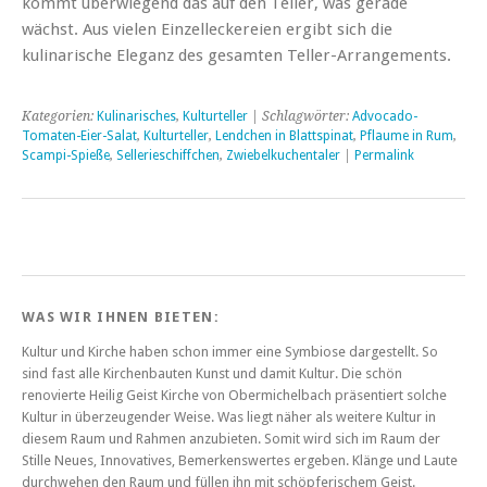
kommt überwiegend das auf den Teller, was gerade
wächst. Aus vielen Einzelleckereien ergibt sich die
kulinarische Eleganz des gesamten Teller-Arrangements.
Kategorien:
Kulinarisches
,
Kulturteller
| Schlagwörter:
Advocado-
Tomaten-Eier-Salat
,
Kulturteller
,
Lendchen in Blattspinat
,
Pflaume in Rum
,
Scampi-Spieße
,
Sellerieschiffchen
,
Zwiebelkuchentaler
|
Permalink
WAS WIR IHNEN BIETEN:
Kultur und Kirche haben schon immer eine Symbiose dargestellt. So
sind fast alle Kirchenbauten Kunst und damit Kultur. Die schön
renovierte Heilig Geist Kirche von Obermichelbach präsentiert solche
Kultur in überzeugender Weise. Was liegt näher als weitere Kultur in
diesem Raum und Rahmen anzubieten. Somit wird sich im Raum der
Stille Neues, Innovatives, Bemerkenswertes ergeben. Klänge und Laute
durchwehen den Raum und füllen ihn mit schöpferischem Geist.