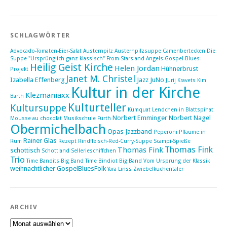
SCHLAGWÖRTER
Advocado-Tomaten-Eier-Salat
Austernpilz
Austernpilzsuppe
Camenbertecken
Die
Suppe "Ursprünglich ganz klassisch"
From Stars and Angels
Gospel-Blues-
Heilig Geist Kirche
Helen Jordan
Hühnerbrust
Projekt
Janet M. Christel
Izabella Effenberg
Jazz
JuNo
Jurij Kravets
Kim
Kultur in der Kirche
Klezmaniaxx
Barth
Kulturteller
Kultursuppe
Kumquat
Lendchen in Blattspinat
Norbert Emminger
Norbert Nagel
Mousse au chocolat
Musikschule Fürth
Obermichelbach
Opas Jazzband
Peperoni
Pflaume in
Rainer Glas
Rum
Rezept
Rindfleisch-Red-Curry-Suppe
Scampi-Spieße
Thomas Fink
Thomas Fink
schottisch
Schottland
Sellerieschiffchen
Trio
Time Bandits Big Band
Time Bindiot Big Band
Vom Ursprung der Klassik
weihnachtlicher GospelBluesFolk
Yara Linss
Zwiebelkuchentaler
ARCHIV
Archiv