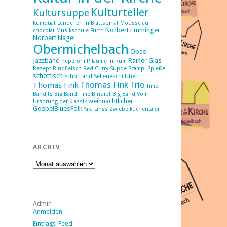
Kulturteller
Kultursuppe
Kumquat
Lendchen in Blattspinat
Mousse au
Norbert Emminger
chocolat
Musikschule Fürth
Norbert Nagel
Obermichelbach
Opas
Jazzband
Rainer Glas
Peperoni
Pflaume in Rum
Rezept
Rindfleisch-Red-Curry-Suppe
Scampi-Spieße
schottisch
Schottland
Sellerieschiffchen
Thomas Fink Trio
Thomas Fink
Time
Bandits Big Band
Time Bindiot Big Band
Vom
weihnachtlicher
Ursprung der Klassik
GospelBluesFolk
Yara Linss
Zwiebelkuchentaler
ARCHIV
Archiv
Admin
Anmelden
Eintrags-Feed