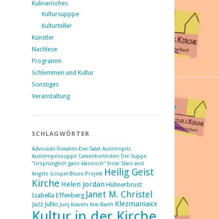
Kulinarisches
Kultursupppe
Kulturteller
Künstler
Nachlese
Programm
Schlemmen und Kultur
Sonstiges
Veranstaltung
SCHLAGWÖRTER
Advocado-Tomaten-Eier-Salat
Austernpilz
Austernpilzsuppe
Camenbertecken
Die Suppe
"Ursprünglich ganz klassisch"
From Stars and
Heilig Geist
Angels
Gospel-Blues-Projekt
Kirche
Helen Jordan
Hühnerbrust
Janet M. Christel
Izabella Effenberg
Klezmaniaxx
Jazz
JuNo
Jurij Kravets
Kim Barth
Kultur in der Kirche