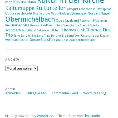
Kultur in der Kirche
Klezmaniaxx
Barth
Kulturteller
Kultursuppe
Kumquat
Lendchen in Blattspinat
Norbert Emminger
Norbert Nagel
Mousse au chocolat
Musikschule Fürth
Obermichelbach
Opas Jazzband
Peperoni
Pflaume in
Rainer Glas
Rum
Rezept
Rindfleisch-Red-Curry-Suppe
Scampi-Spieße
Thomas Fink
Thomas Fink
schottisch
Schottland
Sellerieschiffchen
Trio
Time Bandits Big Band
Time Bindiot Big Band
Vom Ursprung der Klassik
weihnachtlicher GospelBluesFolk
Yara Linss
Zwiebelkuchentaler
ARCHIV
Archiv
Admin
Anmelden
Eintrags-Feed
Kommentar-Feed
WordPress.org
Proudly powered by
WordPress
|
Theme: Yoko von
Elmastudio