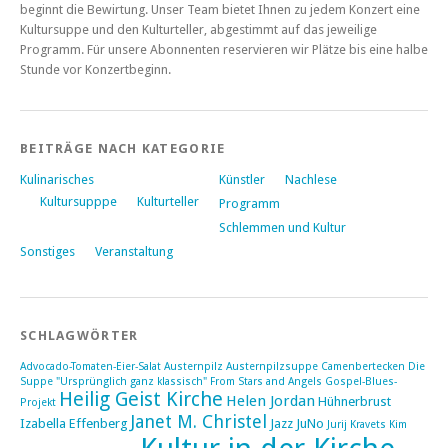
beginnt die Bewirtung. Unser Team bietet Ihnen zu jedem Konzert eine
Kultursuppe und den Kulturteller, abgestimmt auf das jeweilige
Programm. Für unsere Abonnenten reservieren wir Plätze bis eine halbe
Stunde vor Konzertbeginn.
BEITRÄGE NACH KATEGORIE
Kulinarisches
Künstler
Nachlese
Kultursupppe
Kulturteller
Programm
Schlemmen und Kultur
Sonstiges
Veranstaltung
SCHLAGWÖRTER
Advocado-Tomaten-Eier-Salat
Austernpilz
Austernpilzsuppe
Camenbertecken
Die
Suppe "Ursprünglich ganz klassisch"
From Stars and Angels
Gospel-Blues-
Heilig Geist Kirche
Helen Jordan
Hühnerbrust
Projekt
Janet M. Christel
Izabella Effenberg
Jazz
JuNo
Jurij Kravets
Kim