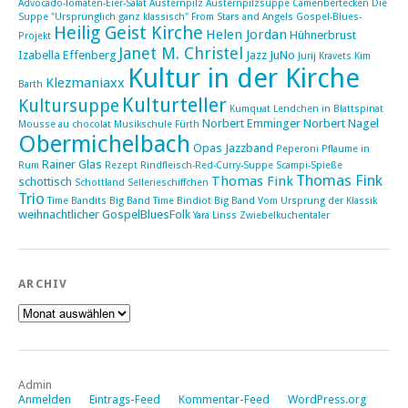
Advocado-Tomaten-Eier-Salat
Austernpilz
Austernpilzsuppe
Camenbertecken
Die
Suppe "Ursprünglich ganz klassisch"
From Stars and Angels
Gospel-Blues-
Heilig Geist Kirche
Helen Jordan
Hühnerbrust
Projekt
Janet M. Christel
Izabella Effenberg
Jazz
JuNo
Jurij Kravets
Kim
Kultur in der Kirche
Klezmaniaxx
Barth
Kulturteller
Kultursuppe
Kumquat
Lendchen in Blattspinat
Norbert Emminger
Norbert Nagel
Mousse au chocolat
Musikschule Fürth
Obermichelbach
Opas Jazzband
Peperoni
Pflaume in
Rainer Glas
Rum
Rezept
Rindfleisch-Red-Curry-Suppe
Scampi-Spieße
Thomas Fink
Thomas Fink
schottisch
Schottland
Sellerieschiffchen
Trio
Time Bandits Big Band
Time Bindiot Big Band
Vom Ursprung der Klassik
weihnachtlicher GospelBluesFolk
Yara Linss
Zwiebelkuchentaler
ARCHIV
Archiv
Admin
Anmelden
Eintrags-Feed
Kommentar-Feed
WordPress.org