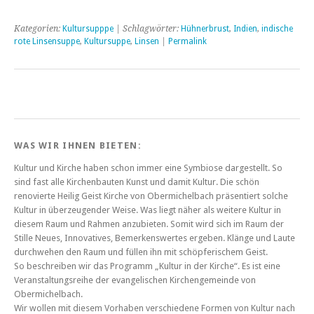
Kategorien:
Kultursupppe
| Schlagwörter:
Hühnerbrust
,
Indien
,
indische
rote Linsensuppe
,
Kultursuppe
,
Linsen
|
Permalink
WAS WIR IHNEN BIETEN:
Kultur und Kirche haben schon immer eine Symbiose dargestellt. So
sind fast alle Kirchenbauten Kunst und damit Kultur. Die schön
renovierte Heilig Geist Kirche von Obermichelbach präsentiert solche
Kultur in überzeugender Weise. Was liegt näher als weitere Kultur in
diesem Raum und Rahmen anzubieten. Somit wird sich im Raum der
Stille Neues, Innovatives, Bemerkenswertes ergeben. Klänge und Laute
durchwehen den Raum und füllen ihn mit schöpferischem Geist.
So beschreiben wir das Programm „Kultur in der Kirche“. Es ist eine
Veranstaltungsreihe der evangelischen Kirchengemeinde von
Obermichelbach.
Wir wollen mit diesem Vorhaben verschiedene Formen von Kultur nach