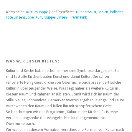
Kategorien:
Kultursupppe
| Schlagwörter:
Hühnerbrust
,
Indien
,
indische
rote Linsensuppe
,
Kultursuppe
,
Linsen
|
Permalink
WAS WIR IHNEN BIETEN:
Kultur und Kirche haben schon immer eine Symbiose dargestellt. So
sind fast alle Kirchenbauten Kunst und damit Kultur. Die schön
renovierte Heilig Geist Kirche von Obermichelbach präsentiert solche
Kultur in überzeugender Weise. Was liegt näher als weitere Kultur in
diesem Raum und Rahmen anzubieten. Somit wird sich im Raum der
Stille Neues, Innovatives, Bemerkenswertes ergeben. Klänge und Laute
durchwehen den Raum und füllen ihn mit schöpferischem Geist.
So beschreiben wir das Programm „Kultur in der Kirche“. Es ist eine
Veranstaltungsreihe der evangelischen Kirchengemeinde von
Obermichelbach.
Wir wollen mit diesem Vorhaben verschiedene Formen von Kultur nach