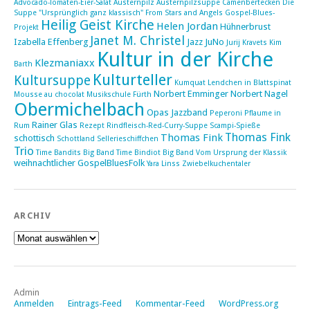
Advocado-Tomaten-Eier-Salat
Austernpilz
Austernpilzsuppe
Camenbertecken
Die
Suppe "Ursprünglich ganz klassisch"
From Stars and Angels
Gospel-Blues-
Heilig Geist Kirche
Helen Jordan
Hühnerbrust
Projekt
Janet M. Christel
Izabella Effenberg
Jazz
JuNo
Jurij Kravets
Kim
Kultur in der Kirche
Klezmaniaxx
Barth
Kulturteller
Kultursuppe
Kumquat
Lendchen in Blattspinat
Norbert Emminger
Norbert Nagel
Mousse au chocolat
Musikschule Fürth
Obermichelbach
Opas Jazzband
Peperoni
Pflaume in
Rainer Glas
Rum
Rezept
Rindfleisch-Red-Curry-Suppe
Scampi-Spieße
Thomas Fink
Thomas Fink
schottisch
Schottland
Sellerieschiffchen
Trio
Time Bandits Big Band
Time Bindiot Big Band
Vom Ursprung der Klassik
weihnachtlicher GospelBluesFolk
Yara Linss
Zwiebelkuchentaler
ARCHIV
Archiv
Admin
Anmelden
Eintrags-Feed
Kommentar-Feed
WordPress.org