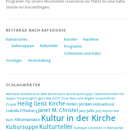
Programm. Für unsere Abonnenten reservieren wir Plätze bis eine halbe
Stunde vor Konzertbeginn.
BEITRÄGE NACH KATEGORIE
Kulinarisches
Künstler
Nachlese
Kultursupppe
Kulturteller
Programm
Schlemmen und Kultur
Sonstiges
Veranstaltung
SCHLAGWÖRTER
Advocado-Tomaten-Eier-Salat
Austernpilz
Austernpilzsuppe
Camenbertecken
Die
Suppe "Ursprünglich ganz klassisch"
From Stars and Angels
Gospel-Blues-
Heilig Geist Kirche
Helen Jordan
Hühnerbrust
Projekt
Janet M. Christel
Izabella Effenberg
Jazz
JuNo
Jurij Kravets
Kim
Kultur in der Kirche
Klezmaniaxx
Barth
Kulturteller
Kultursuppe
Kumquat
Lendchen in Blattspinat