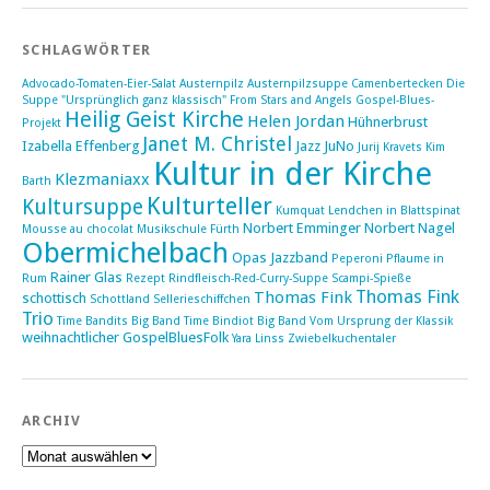
SCHLAGWÖRTER
Advocado-Tomaten-Eier-Salat
Austernpilz
Austernpilzsuppe
Camenbertecken
Die
Suppe "Ursprünglich ganz klassisch"
From Stars and Angels
Gospel-Blues-
Heilig Geist Kirche
Helen Jordan
Hühnerbrust
Projekt
Janet M. Christel
Izabella Effenberg
Jazz
JuNo
Jurij Kravets
Kim
Kultur in der Kirche
Klezmaniaxx
Barth
Kulturteller
Kultursuppe
Kumquat
Lendchen in Blattspinat
Norbert Emminger
Norbert Nagel
Mousse au chocolat
Musikschule Fürth
Obermichelbach
Opas Jazzband
Peperoni
Pflaume in
Rainer Glas
Rum
Rezept
Rindfleisch-Red-Curry-Suppe
Scampi-Spieße
Thomas Fink
Thomas Fink
schottisch
Schottland
Sellerieschiffchen
Trio
Time Bandits Big Band
Time Bindiot Big Band
Vom Ursprung der Klassik
weihnachtlicher GospelBluesFolk
Yara Linss
Zwiebelkuchentaler
ARCHIV
Archiv