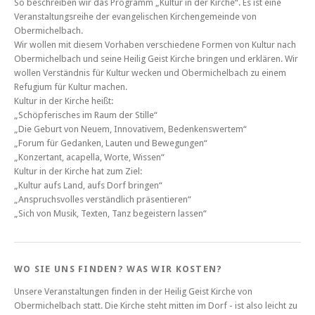
So beschreiben wir das Programm „Kultur in der Kirche“. Es ist eine
Veranstaltungsreihe der evangelischen Kirchengemeinde von
Obermichelbach.
Wir wollen mit diesem Vorhaben verschiedene Formen von Kultur nach
Obermichelbach und seine Heilig Geist Kirche bringen und erklären. Wir
wollen Verständnis für Kultur wecken und Obermichelbach zu einem
Refugium für Kultur machen.
Kultur in der Kirche heißt:
„Schöpferisches im Raum der Stille“
„Die Geburt von Neuem, Innovativem, Bedenkenswertem“
„Forum für Gedanken, Lauten und Bewegungen“
„Konzertant, acapella, Worte, Wissen“
Kultur in der Kirche hat zum Ziel:
„Kultur aufs Land, aufs Dorf bringen“
„Anspruchsvolles verständlich präsentieren“
„Sich von Musik, Texten, Tanz begeistern lassen“
WO SIE UNS FINDEN? WAS WIR KOSTEN?
Unsere Veranstaltungen finden in der Heilig Geist Kirche von
Obermichelbach statt. Die Kirche steht mitten im Dorf - ist also leicht zu