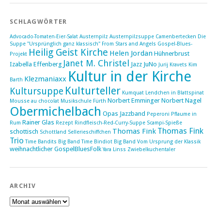
SCHLAGWÖRTER
Advocado-Tomaten-Eier-Salat
Austernpilz
Austernpilzsuppe
Camenbertecken
Die
Suppe "Ursprünglich ganz klassisch"
From Stars and Angels
Gospel-Blues-
Heilig Geist Kirche
Helen Jordan
Hühnerbrust
Projekt
Janet M. Christel
Izabella Effenberg
Jazz
JuNo
Jurij Kravets
Kim
Kultur in der Kirche
Klezmaniaxx
Barth
Kulturteller
Kultursuppe
Kumquat
Lendchen in Blattspinat
Norbert Emminger
Norbert Nagel
Mousse au chocolat
Musikschule Fürth
Obermichelbach
Opas Jazzband
Peperoni
Pflaume in
Rainer Glas
Rum
Rezept
Rindfleisch-Red-Curry-Suppe
Scampi-Spieße
Thomas Fink
Thomas Fink
schottisch
Schottland
Sellerieschiffchen
Trio
Time Bandits Big Band
Time Bindiot Big Band
Vom Ursprung der Klassik
weihnachtlicher GospelBluesFolk
Yara Linss
Zwiebelkuchentaler
ARCHIV
Archiv