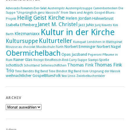
Advocado-Tomaten-Eier-Salat
Austernpilz
Austernpilzsuppe
Camenbertecken
Die
Suppe "Ursprünglich ganz klassisch"
From Stars and Angels
Gospel-Blues-
Heilig Geist Kirche
Helen Jordan
Hühnerbrust
Projekt
Janet M. Christel
Izabella Effenberg
Jazz
JuNo
Jurij Kravets
Kim
Kultur in der Kirche
Klezmaniaxx
Barth
Kulturteller
Kultursuppe
Kumquat
Lendchen in Blattspinat
Norbert Emminger
Norbert Nagel
Mousse au chocolat
Musikschule Fürth
Obermichelbach
Opas Jazzband
Peperoni
Pflaume in
Rainer Glas
Rum
Rezept
Rindfleisch-Red-Curry-Suppe
Scampi-Spieße
Thomas Fink
Thomas Fink
schottisch
Schottland
Sellerieschiffchen
Trio
Time Bandits Big Band
Time Bindiot Big Band
Vom Ursprung der Klassik
weihnachtlicher GospelBluesFolk
Yara Linss
Zwiebelkuchentaler
ARCHIV
Archiv
Admin