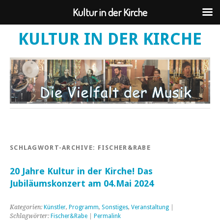
Kultur in der Kirche
KULTUR IN DER KIRCHE
SCHLAGWORT-ARCHIVE:
FISCHER&RABE
20 Jahre Kultur in der Kirche! Das
Jubiläumskonzert am 04.Mai 2024
Kategorien:
Künstler
,
Programm
,
Sonstiges
,
Veranstaltung
|
Schlagwörter:
Fischer&Rabe
|
Permalink