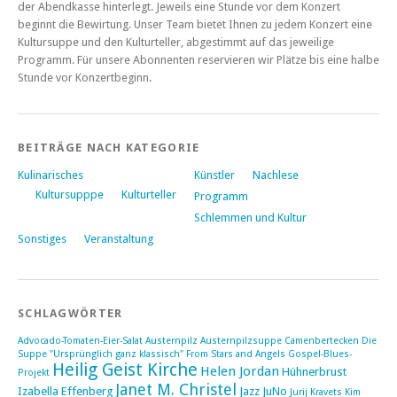
der Abendkasse hinterlegt. Jeweils eine Stunde vor dem Konzert
beginnt die Bewirtung. Unser Team bietet Ihnen zu jedem Konzert eine
Kultursuppe und den Kulturteller, abgestimmt auf das jeweilige
Programm. Für unsere Abonnenten reservieren wir Plätze bis eine halbe
Stunde vor Konzertbeginn.
BEITRÄGE NACH KATEGORIE
Kulinarisches
Künstler
Nachlese
Kultursupppe
Kulturteller
Programm
Schlemmen und Kultur
Sonstiges
Veranstaltung
SCHLAGWÖRTER
Advocado-Tomaten-Eier-Salat
Austernpilz
Austernpilzsuppe
Camenbertecken
Die
Suppe "Ursprünglich ganz klassisch"
From Stars and Angels
Gospel-Blues-
Heilig Geist Kirche
Helen Jordan
Hühnerbrust
Projekt
Janet M. Christel
Izabella Effenberg
Jazz
JuNo
Jurij Kravets
Kim