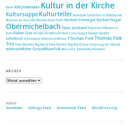
Kultur in der Kirche
Klezmaniaxx
Barth
Kulturteller
Kultursuppe
Kumquat
Lendchen in Blattspinat
Norbert Emminger
Norbert Nagel
Mousse au chocolat
Musikschule Fürth
Obermichelbach
Opas Jazzband
Peperoni
Pflaume in
Rainer Glas
Rum
Rezept
Rindfleisch-Red-Curry-Suppe
Scampi-Spieße
Thomas Fink
Thomas Fink
schottisch
Schottland
Sellerieschiffchen
Trio
Time Bandits Big Band
Time Bindiot Big Band
Vom Ursprung der Klassik
weihnachtlicher GospelBluesFolk
Yara Linss
Zwiebelkuchentaler
ARCHIV
Archiv
Admin
Anmelden
Eintrags-Feed
Kommentar-Feed
WordPress.org