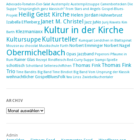
Advocado-Tomaten-Eier-Salat
Austernpilz
Austernpilzsuppe
Camenbertecken
Die
Suppe "Ursprünglich ganz klassisch"
From Stars and Angels
Gospel-Blues-
Heilig Geist Kirche
Helen Jordan
Hühnerbrust
Projekt
Janet M. Christel
Izabella Effenberg
Jazz
JuNo
Jurij Kravets
Kim
Kultur in der Kirche
Klezmaniaxx
Barth
Kulturteller
Kultursuppe
Kumquat
Lendchen in Blattspinat
Norbert Emminger
Norbert Nagel
Mousse au chocolat
Musikschule Fürth
Obermichelbach
Opas Jazzband
Peperoni
Pflaume in
Rainer Glas
Rum
Rezept
Rindfleisch-Red-Curry-Suppe
Scampi-Spieße
Thomas Fink
Thomas Fink
schottisch
Schottland
Sellerieschiffchen
Trio
Time Bandits Big Band
Time Bindiot Big Band
Vom Ursprung der Klassik
weihnachtlicher GospelBluesFolk
Yara Linss
Zwiebelkuchentaler
ARCHIV
Archiv
Admin