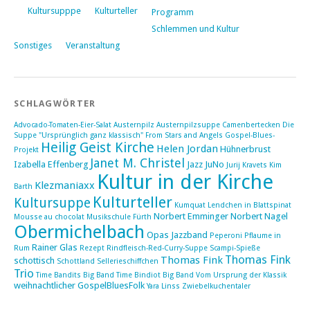
Kultursupppe
Kulturteller
Programm
Schlemmen und Kultur
Sonstiges
Veranstaltung
SCHLAGWÖRTER
Advocado-Tomaten-Eier-Salat
Austernpilz
Austernpilzsuppe
Camenbertecken
Die
Suppe "Ursprünglich ganz klassisch"
From Stars and Angels
Gospel-Blues-
Heilig Geist Kirche
Helen Jordan
Hühnerbrust
Projekt
Janet M. Christel
Izabella Effenberg
Jazz
JuNo
Jurij Kravets
Kim
Kultur in der Kirche
Klezmaniaxx
Barth
Kulturteller
Kultursuppe
Kumquat
Lendchen in Blattspinat
Norbert Emminger
Norbert Nagel
Mousse au chocolat
Musikschule Fürth
Obermichelbach
Opas Jazzband
Peperoni
Pflaume in
Rainer Glas
Rum
Rezept
Rindfleisch-Red-Curry-Suppe
Scampi-Spieße
Thomas Fink
Thomas Fink
schottisch
Schottland
Sellerieschiffchen
Trio
Time Bandits Big Band
Time Bindiot Big Band
Vom Ursprung der Klassik
weihnachtlicher GospelBluesFolk
Yara Linss
Zwiebelkuchentaler