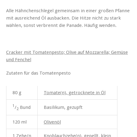
Alle Hähnchenschlegel gemeinsam in einer großen Pfanne
mit ausreichend Öl ausbacken. Die Hitze nicht zu stark
wählen, sonst verbrennt die Panade. Häufig wenden.
Cracker mit Tomatenpesto; Olive auf Mozzarella; Gemüse
und Fenchel
Zutaten für das Tomatenpesto
80 g
Tomate(n), getrocknete in Öl
1
Basilikum, gezupft
/
Bund
2
120 ml
Olivenöl
1 Zehe/n
Knoblauchzehe(n), gepellt, klein