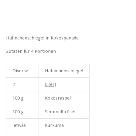
Hähnchenschlegel in Kokospanade
Zutaten für 4 Portionen
Diverse
Hähnchenschlegel
2
Ei(er)
100 g
Kokosraspel
100 g
Semmelbrösel
etwas
Kurkuma