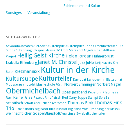
Schlemmen und Kultur
Sonstiges
Veranstaltung
SCHLAGWÖRTER
Advocado-Tomaten-Eier-Salat
Austernpilz
Austernpilzsuppe
Camenbertecken
Die
Suppe "Ursprünglich ganz klassisch"
From Stars and Angels
Gospel-Blues-
Heilig Geist Kirche
Helen Jordan
Hühnerbrust
Projekt
Janet M. Christel
Izabella Effenberg
Jazz
JuNo
Jurij Kravets
Kim
Kultur in der Kirche
Klezmaniaxx
Barth
Kulturteller
Kultursuppe
Kumquat
Lendchen in Blattspinat
Norbert Emminger
Norbert Nagel
Mousse au chocolat
Musikschule Fürth
Obermichelbach
Opas Jazzband
Peperoni
Pflaume in
Rainer Glas
Rum
Rezept
Rindfleisch-Red-Curry-Suppe
Scampi-Spieße
Thomas Fink
Thomas Fink
schottisch
Schottland
Sellerieschiffchen
Trio
Time Bandits Big Band
Time Bindiot Big Band
Vom Ursprung der Klassik
weihnachtlicher GospelBluesFolk
Yara Linss
Zwiebelkuchentaler