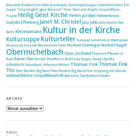
Advocado-Tomaten-Eier-Salat
Austernpilz
Austernpilzsuppe
Camenbertecken
Die
Suppe "Ursprünglich ganz klassisch"
From Stars and Angels
Gospel-Blues-
Heilig Geist Kirche
Helen Jordan
Hühnerbrust
Projekt
Janet M. Christel
Izabella Effenberg
Jazz
JuNo
Jurij Kravets
Kim
Kultur in der Kirche
Klezmaniaxx
Barth
Kulturteller
Kultursuppe
Kumquat
Lendchen in Blattspinat
Norbert Emminger
Norbert Nagel
Mousse au chocolat
Musikschule Fürth
Obermichelbach
Opas Jazzband
Peperoni
Pflaume in
Rainer Glas
Rum
Rezept
Rindfleisch-Red-Curry-Suppe
Scampi-Spieße
Thomas Fink
Thomas Fink
schottisch
Schottland
Sellerieschiffchen
Trio
Time Bandits Big Band
Time Bindiot Big Band
Vom Ursprung der Klassik
weihnachtlicher GospelBluesFolk
Yara Linss
Zwiebelkuchentaler
ARCHIV
Archiv
Admin