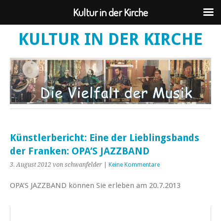
Kultur in der Kirche
KULTUR IN DER KIRCHE
Künstlerbericht: Eine der Lieblingsbands
der Franken: OPA’S JAZZBAND
3. August 2012
von schwanfelder
|
Keine Kommentare
OPA’S JAZZBAND können Sie erleben am 20.7.2013