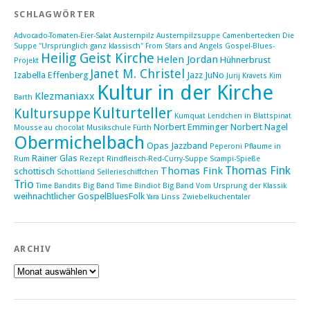
SCHLAGWÖRTER
Advocado-Tomaten-Eier-Salat
Austernpilz
Austernpilzsuppe
Camenbertecken
Die
Suppe "Ursprünglich ganz klassisch"
From Stars and Angels
Gospel-Blues-
Heilig Geist Kirche
Helen Jordan
Hühnerbrust
Projekt
Janet M. Christel
Izabella Effenberg
Jazz
JuNo
Jurij Kravets
Kim
Kultur in der Kirche
Klezmaniaxx
Barth
Kulturteller
Kultursuppe
Kumquat
Lendchen in Blattspinat
Norbert Emminger
Norbert Nagel
Mousse au chocolat
Musikschule Fürth
Obermichelbach
Opas Jazzband
Peperoni
Pflaume in
Rainer Glas
Rum
Rezept
Rindfleisch-Red-Curry-Suppe
Scampi-Spieße
Thomas Fink
Thomas Fink
schottisch
Schottland
Sellerieschiffchen
Trio
Time Bandits Big Band
Time Bindiot Big Band
Vom Ursprung der Klassik
weihnachtlicher GospelBluesFolk
Yara Linss
Zwiebelkuchentaler
ARCHIV
Archiv